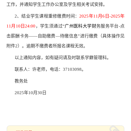
工作，并通知学生工作办公室及学生相关考试安排。
2、结业学生课程重修缴费时
间：
2025
年
11
月
6
日
-
2025
年
11
月
10
日
24
:00
，学生须通过
“
广州
医科大学财
务服务平台
-
点
击薪酬卡务
——自助缴费—待缴信息”进行缴费（具体操作见
附件2）。逾期不缴费者所报名课程无效。
以上通知内容，如有疑问请及时联系学籍管理科。
联系人：许老师，电话：
37103098。
教务处
2025
年
10
月
30
日