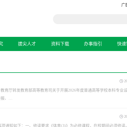
广
究
拔尖人才
资料下载
办事指引
快速
2
省教育厅转发教育部高等教育司关于开展2026年度普通高等学校本科专业
申报、…
2
有关事项通知如下：一、修读要求《体育(3)》为必修课程，在校期间必须修读