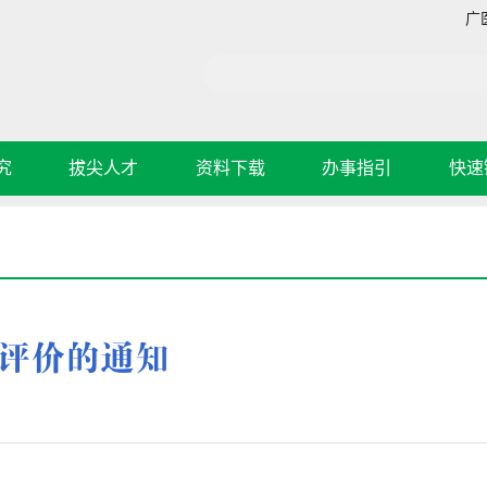
广
究
拔尖人才
资料下载
办事指引
快速
生评价的通知