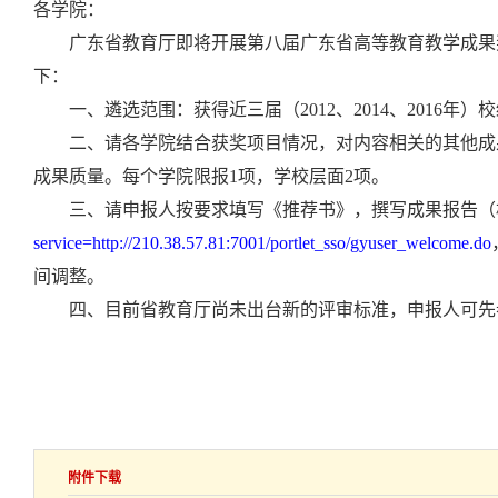
各学院：
广东省教育厅即将开展第八届广东省高等教育教学成果
下：
一、遴选范围：获得近三届（
2012
、
2014
、
2016
年）校
二、请各学院结合获奖项目情况，对内容相关的其他成
成果质量。每个学院限报
1
项，学校层面
2
项。
三、请申报人按要求填写《推荐书》，撰写成果报告（
service=http://210.38.57.81:7001/portlet_sso/gyuser_welcome.do
间调整。
四、目前省教育厅尚未出台新的评审标准，申报人可先
附件下载