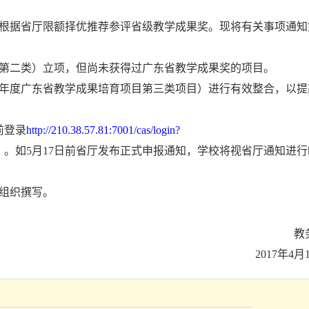
根据省厅限额择优推荐参评省级教学成果奖。现将有关事项通知
第二类）立项，但尚未获得过广东省教学成果奖的项目。
年度广东省教学成果培育项目第三类项目）进行有效整合，以提
前登录
http://210.38.57.81:7001/cas/login?
）。如
5
月
17
日前省厅发布正式申报通知，学校将视省厅通知进行
组织撰写。
教
2017
年
4
月