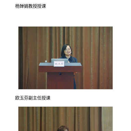
杨婵娟教授授课
欧玉芬副主任授课