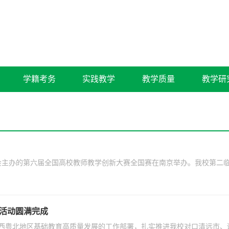
学籍考务
实践教学
教学质量
教学研
教育学会主办的第六届全国高校教师教学创新大赛全国赛在南京举办。我校第
务活动圆满完成
粤北地区基础教育高质量发展的工作部署，扎实推进我校对口清远市、连山壮