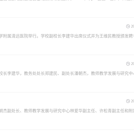
2
大学附属清远医院举行。学校副校长李建华出席仪式并为王维民教授颁发聘
2
副校长李建华，教务处处长郑建民、副处长潘朝杰，教师教学发展与研究中
2
潘朝杰副处长、教师教学发展与研究中心林爱华副主任、许松青副主任和附