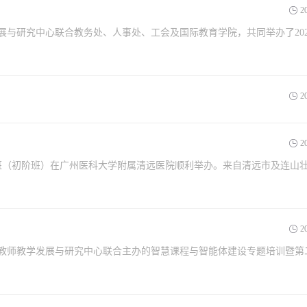
2
与研究中心联合教务处、人事处、工会及国际教育学院，共同举办了202
2
2
修班（初阶班）在广州医科大学附属清远医院顺利举办。来自清远市及连山
2
、教师教学发展与研究中心联合主办的智慧课程与智能体建设专题培训暨第