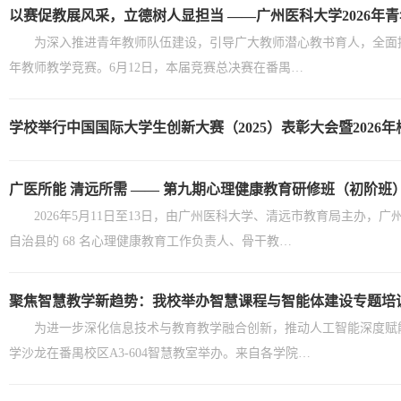
以赛促教展风采，立德树人显担当 ——广州医科大学2026年
为深入推进青年教师队伍建设，引导广大教师潜心教书育人，全面
年教师教学竞赛。6月12日，本届竞赛总决赛在番禺…
学校举行中国国际大学生创新大赛（2025）表彰大会暨2026
广医所能 清远所需 —— 第九期心理健康教育研修班（初阶班
2026年5月11日至13日，由广州医科大学、清远市教育局主
自治县的 68 名心理健康教育工作负责人、骨干教…
聚焦智慧教学新趋势：我校举办智慧课程与智能体建设专题培
为进一步深化信息技术与教育教学融合创新，推动人工智能深度赋
学沙龙在番禺校区A3-604智慧教室举办。来自各学院…