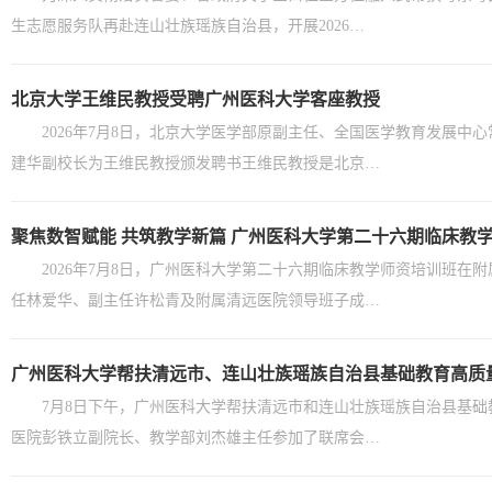
生志愿服务队再赴连山壮族瑶族自治县，开展2026…
北京大学王维民教授受聘广州医科大学客座教授
2026年7月8日，北京大学医学部原副主任、全国医学教育发展
建华副校长为王维民教授颁发聘书王维民教授是北京…
聚焦数智赋能 共筑教学新篇 广州医科大学第二十六期临床教
2026年7月8日，广州医科大学第二十六期临床教学师资培训班
任林爱华、副主任许松青及附属清远医院领导班子成…
广州医科大学帮扶清远市、连山壮族瑶族自治县基础教育高质
7月8日下午，广州医科大学帮扶清远市和连山壮族瑶族自治县基
医院彭铁立副院长、教学部刘杰雄主任参加了联席会…