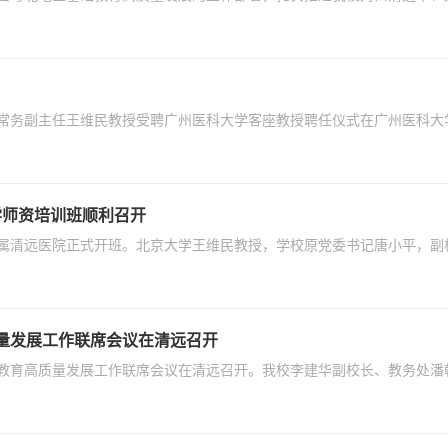
中心常务副主任王维民教授受聘广州医科大学客座教授聘任仪式在广州医科
学师资培训班顺利召开
在附属清远医院正式开班。北京大学王维民教授，学校原党委书记唐小平，
量发展工作联席会议在清远召开
础教育高质量发展工作联席会议在清远召开。我校李建华副校长、教务处