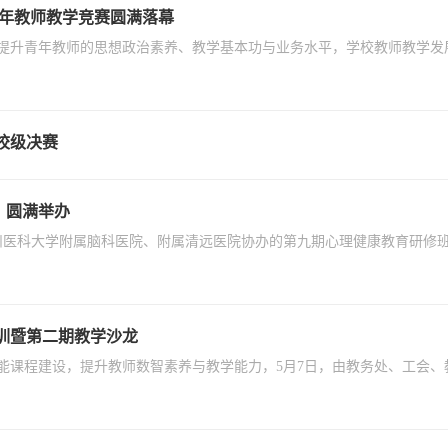
青年教师教学竞赛圆满落幕
提升青年教师的思想政治素养、教学基本功与业务水平，学校教师教学发展
年校级决赛
）圆满举办
办，广州医科大学附属脑科医院、附属清远医院协办的第九期心理健康教育研
训暨第二期教学沙龙
能课程建设，提升教师数智素养与教学能力，5月7日，由教务处、工会