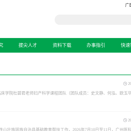
广
究
拔尖人才
资料下载
办事指引
快速
2
二临床学院杜碧君老师妇产科学课程团队（团队成员：史文静、何泓、欧玉
2
族瑶族自治县基础教育帮扶工作，2026年7月10日至11日，广州医